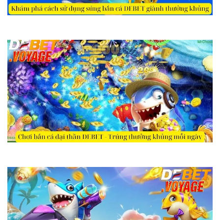
Khám phá cách sử dụng súng bắn cá DEBET giành thưởng khủng
Chơi bắn cá đại thần DEBET – Trúng thưởng khủng mỗi ngày