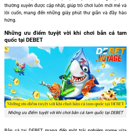
thường xuyên được cập nhật, giúp trò chơi luôn mới mẻ và
lôi cuốn, mang đến những giây phút thư giãn và đầy hào
hứng.
Những ưu điểm tuyệt vời khi chơi bắn cá tam
quốc tại DEBET
Những ưu điểm tuyệt vời khi chơi bắn cá tam quốc tại DEBET
Bắn cá tại DEBET mang đến một trải nghiệm game vừa