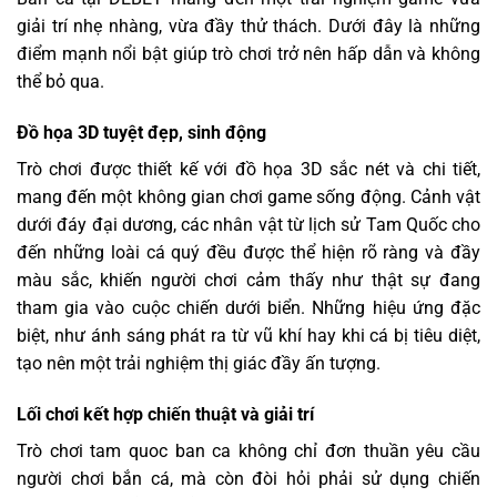
giải trí nhẹ nhàng, vừa đầy thử thách. Dưới đây là những
điểm mạnh nổi bật giúp trò chơi trở nên hấp dẫn và không
thể bỏ qua.
Đồ họa 3D tuyệt đẹp, sinh động
Trò chơi được thiết kế với đồ họa 3D sắc nét và chi tiết,
mang đến một không gian chơi game sống động. Cảnh vật
dưới đáy đại dương, các nhân vật từ lịch sử Tam Quốc cho
đến những loài cá quý đều được thể hiện rõ ràng và đầy
màu sắc, khiến người chơi cảm thấy như thật sự đang
tham gia vào cuộc chiến dưới biển. Những hiệu ứng đặc
biệt, như ánh sáng phát ra từ vũ khí hay khi cá bị tiêu diệt,
tạo nên một trải nghiệm thị giác đầy ấn tượng.
Lối chơi kết hợp chiến thuật và giải trí
Trò chơi tam quoc ban ca không chỉ đơn thuần yêu cầu
người chơi bắn cá, mà còn đòi hỏi phải sử dụng chiến