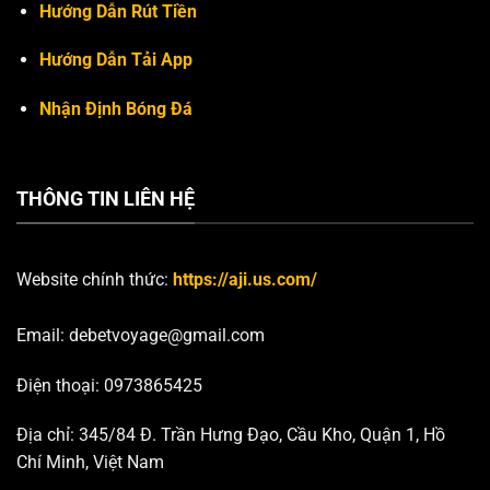
Hướng Dẫn Rút Tiền
Hướng Dẫn Tải App
Nhận Định Bóng Đá
THÔNG TIN LIÊN HỆ
Website chính thức:
https://aji.us.com/
Email:
debetvoyage@gmail.com
Điện thoại: 0973865425
Địa chỉ: 345/84 Đ. Trần Hưng Đạo, Cầu Kho, Quận 1, Hồ
Chí Minh, Việt Nam