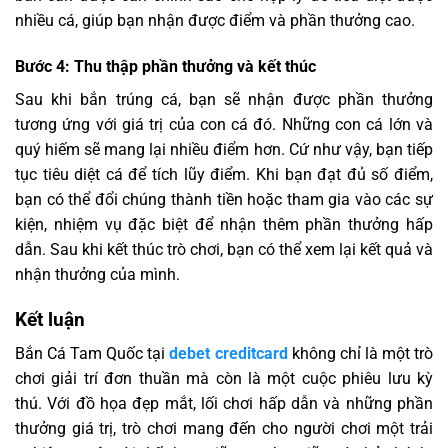
nhiều cá, giúp bạn nhận được điểm và phần thưởng cao.
Bước 4: Thu thập phần thưởng và kết thúc
Sau khi bắn trúng cá, bạn sẽ nhận được phần thưởng
tương ứng với giá trị của con cá đó. Những con cá lớn và
quý hiếm sẽ mang lại nhiều điểm hơn. Cứ như vậy, bạn tiếp
tục tiêu diệt cá để tích lũy điểm. Khi bạn đạt đủ số điểm,
bạn có thể đổi chúng thành tiền hoặc tham gia vào các sự
kiện, nhiệm vụ đặc biệt để nhận thêm phần thưởng hấp
dẫn. Sau khi kết thúc trò chơi, bạn có thể xem lại kết quả và
nhận thưởng của mình.
Kết luận
Bắn Cá Tam Quốc tại
debet creditcard
không chỉ là một trò
chơi giải trí đơn thuần mà còn là một cuộc phiêu lưu kỳ
thú. Với đồ họa đẹp mắt, lối chơi hấp dẫn và những phần
thưởng giá trị, trò chơi mang đến cho người chơi một trải