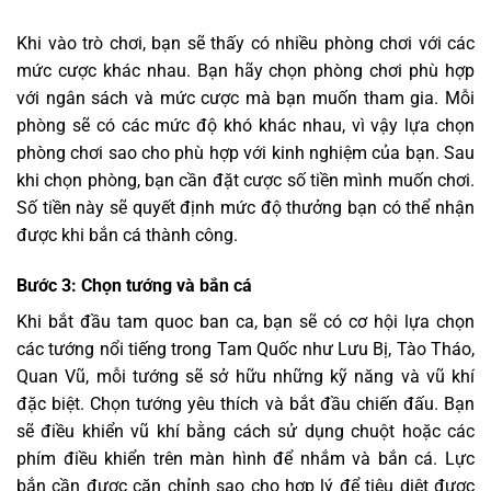
Khi vào trò chơi, bạn sẽ thấy có nhiều phòng chơi với các
mức cược khác nhau. Bạn hãy chọn phòng chơi phù hợp
với ngân sách và mức cược mà bạn muốn tham gia. Mỗi
phòng sẽ có các mức độ khó khác nhau, vì vậy lựa chọn
phòng chơi sao cho phù hợp với kinh nghiệm của bạn. Sau
khi chọn phòng, bạn cần đặt cược số tiền mình muốn chơi.
Số tiền này sẽ quyết định mức độ thưởng bạn có thể nhận
được khi bắn cá thành công.
Bước 3: Chọn tướng và bắn cá
Khi bắt đầu tam quoc ban ca, bạn sẽ có cơ hội lựa chọn
các tướng nổi tiếng trong Tam Quốc như Lưu Bị, Tào Tháo,
Quan Vũ, mỗi tướng sẽ sở hữu những kỹ năng và vũ khí
đặc biệt. Chọn tướng yêu thích và bắt đầu chiến đấu. Bạn
sẽ điều khiển vũ khí bằng cách sử dụng chuột hoặc các
phím điều khiển trên màn hình để nhắm và bắn cá. Lực
bắn cần được căn chỉnh sao cho hợp lý để tiêu diệt được