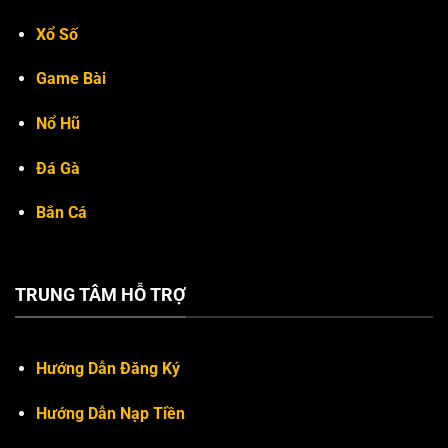
Xổ Số
Game Bài
Nổ Hũ
Đá Gà
Bắn Cá
TRUNG TÂM HỖ TRỢ
Hướng Dẫn Đăng Ký
Hướng Dẫn Nạp Tiền