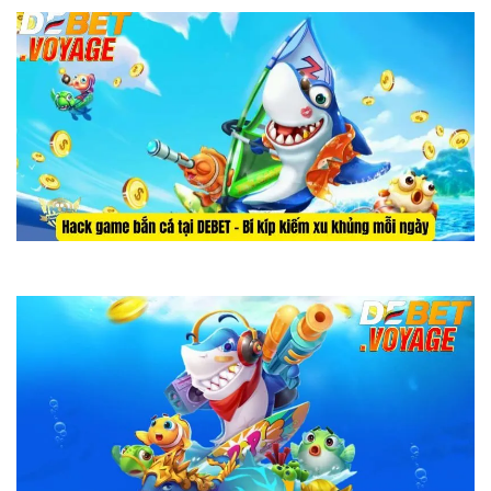
Hack game bắn cá tại DEBET – Bí kíp kiếm xu khủng mỗi ngày