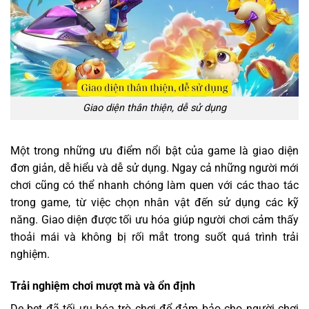
Giao diện thân thiện, dễ sử dụng
Một trong những ưu điểm nổi bật của game là giao diện
đơn giản, dễ hiểu và dễ sử dụng. Ngay cả những người mới
chơi cũng có thể nhanh chóng làm quen với các thao tác
trong game, từ việc chọn nhân vật đến sử dụng các kỹ
năng. Giao diện được tối ưu hóa giúp người chơi cảm thấy
thoải mái và không bị rối mắt trong suốt quá trình trải
nghiệm.
Trải nghiệm chơi mượt mà và ổn định
De bet đã tối ưu hóa trò chơi để đảm bảo cho người chơi