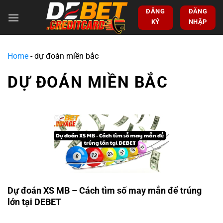
ĐĂNG
ĐĂNG
KÝ
NHẬP
Home
-
dự đoán miền bắc
DỰ ĐOÁN MIỀN BẮC
Dự đoán XS MB – Cách tìm số may mắn để trúng
lớn tại DEBET