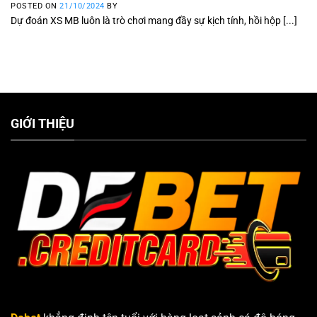
POSTED ON
21/10/2024
BY
Dự đoán XS MB luôn là trò chơi mang đầy sự kịch tính, hồi hộp [...]
GIỚI THIỆU